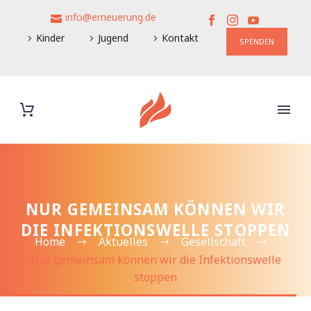
info@erneuerung.de
Kinder
Jugend
Kontakt
SPENDEN
NUR GEMEINSAM KÖNNEN WIR
DIE INFEKTIONSWELLE STOPPEN
Home
Aktuelles
Gesellschaft
Nur gemeinsam können wir die Infektionswelle
stoppen