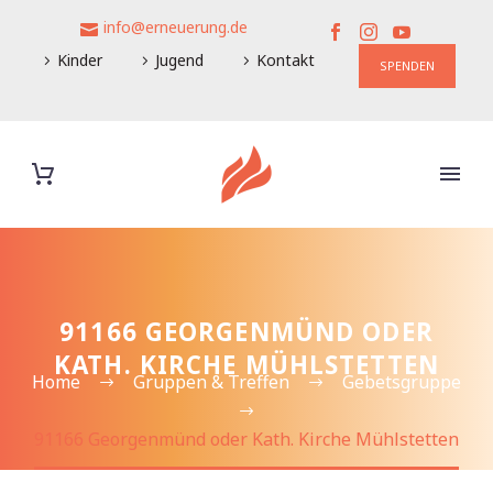
info@erneuerung.de
Kinder
Jugend
Kontakt
SPENDEN
91166 GEORGENMÜND ODER
KATH. KIRCHE MÜHLSTETTEN
Home
Gruppen & Treffen
Gebetsgruppe
91166 Georgenmünd oder Kath. Kirche Mühlstetten