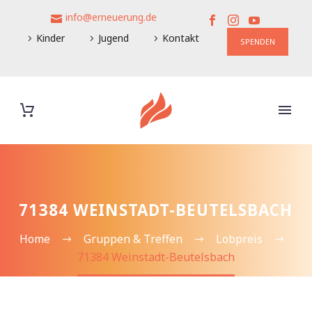
info@erneuerung.de
Kinder
Jugend
Kontakt
SPENDEN
71384 WEINSTADT-BEUTELSBACH
Home
Gruppen & Treffen
Lobpreis
71384 Weinstadt-Beutelsbach