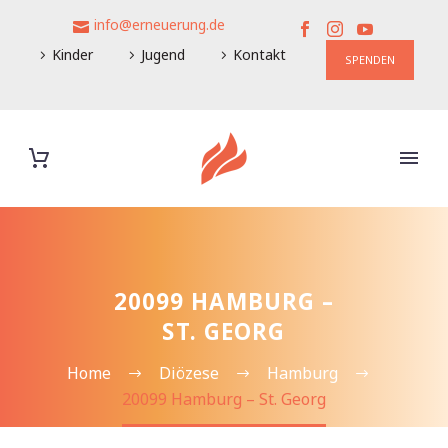
info@erneuerung.de
Kinder
Jugend
Kontakt
SPENDEN
20099 HAMBURG –
ST. GEORG
Home
Diözese
Hamburg
20099 Hamburg – St. Georg