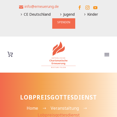
info@erneuerung.de
CE Deutschland
Jugend
Kinder
SPENDEN
LOBPREISGOTTESDIENST
Home
Veranstaltung
Lobpreisgottesdienst